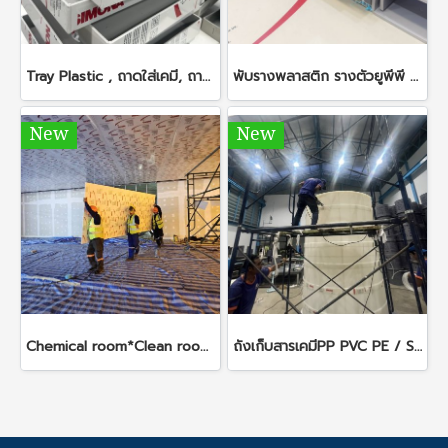
Tray Plastic , ถาดใส่เคมี, ถาด PP ถาดPVC ตามขนาดลูกค้า
พับรางพลาสติก รางตัวยูพีพี รางตัวยูพีวีซี งานพับพลาสติกวิศวกรรม พับPP พับPVC พับPE
New
New
Chemical room*Clean room*Plastic Room รับทำห้องและผนังที่ทำจากแผ่นพลาสติก PP PVC
ถังเก็บสารเคมีPP PVC PE / Storage tank