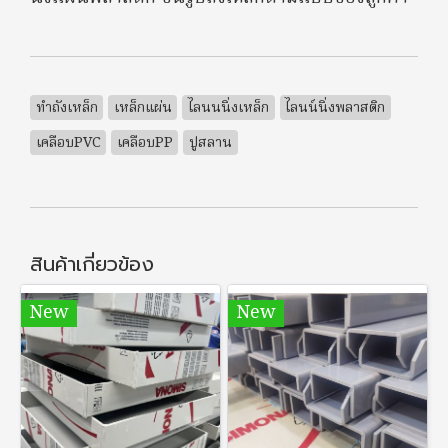
ทำถังเหล็ก
เหล็กแผ่น
ไลนนนิ่งเหล็ก
ไลนน์นิ่งพลาสติก
เคลือบPVC
เคลือบPP
ปูสลาน
สินค้าเกี่ยวข้อง
New
New